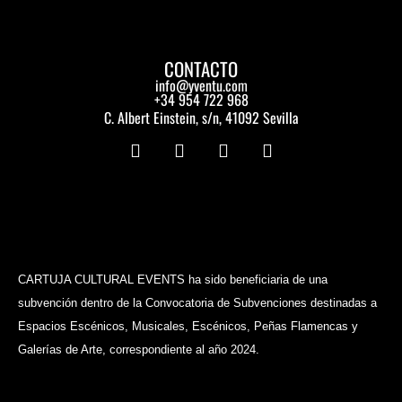
CONTACTO
info@yventu.com
+34 954 722 968
C. Albert Einstein, s/n, 41092 Sevilla
I
F
Y
L
n
a
o
i
s
c
u
n
t
e
t
k
a
b
u
e
g
o
b
d
r
o
e
i
a
k
n
m
CARTUJA CULTURAL EVENTS ha sido beneficiaria de una
subvención dentro de la Convocatoria de Subvenciones destinadas a
Espacios Escénicos, Musicales, Escénicos, Peñas Flamencas y
Galerías de Arte, correspondiente al año 2024.