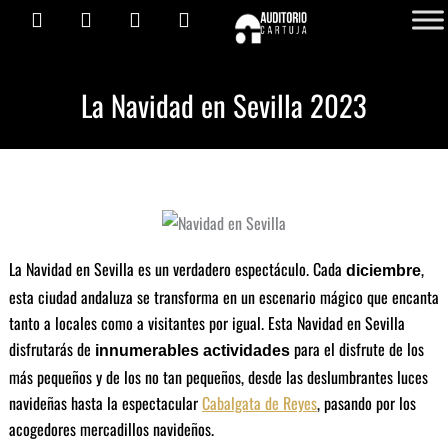
I
F
Y
L
Ir
contenido
n
a
o
i
al
s
c
u
n
contenido
t
e
t
k
a
b
u
e
La Navidad en Sevilla 2023
g
o
b
d
r
o
e
i
a
k
n
m
La Navidad en Sevilla es un verdadero espectáculo. Cada
,
diciembre
esta ciudad andaluza se transforma en un escenario mágico que encanta
tanto a locales como a visitantes por igual. Esta Navidad en Sevilla
disfrutarás de
para el disfrute de los
innumerables actividades
más pequeños y de los no tan pequeños, desde las deslumbrantes luces
navideñas hasta la espectacular
Cabalgata de Reyes
, pasando por los
acogedores mercadillos navideños.