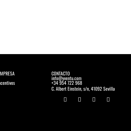
EMPRESA
CONTACTO
info@yventu.com
ncentivos
+34 954 722 968
C. Albert Einstein, s/n, 41092 Sevilla
I
F
Y
L
n
a
o
i
s
c
u
n
t
e
t
k
a
b
u
e
g
o
b
d