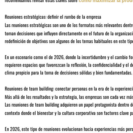
recomendamos revisar estas claves sobre
cómo maximizar la prod
Reuniones estratégicas: definir el rumbo de la empresa
Las reuniones estratégicas son uno de los formatos más relevantes dentr
toman decisiones que influyen directamente en el futuro de la organizac
redefinición de objetivos son algunos de los temas habituales en este tip
En un escenario como el de 2026, donde la incertidumbre y el cambio for
requieren espacios que favorezcan la reflexión, la confidencialidad y el 
clima propicio para la toma de decisiones sólidas y bien fundamentadas.
Reuniones de team building: conectar personas en la era de la experienc
Más allá de los resultados y la estrategia, las empresas son cada vez má
Las reuniones de team building adquieren un papel protagonista dentro d
contexto donde el bienestar y la cultura corporativa son factores clave pa
En 2026, este tipo de reuniones evolucionan hacia experiencias más pers