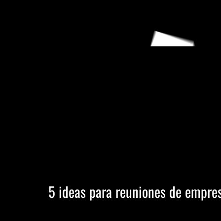
Ir
contenido
al
contenido
5 ideas para reuniones de empres