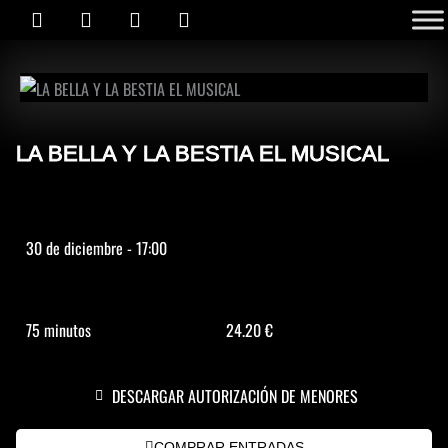
I
F
Y
L
Ir
contenido
n
a
o
i
al
s
c
u
n
contenido
t
e
t
k
a
b
u
e
g
o
b
d
r
o
e
i
a
k
n
LA BELLA Y LA BESTIA EL MUSICAL
m
30 de diciembre - 17:00
75 minutos
24.20 €
DESCARGAR AUTORIZACIÓN DE MENORES
COMPRAR ENTRADAS