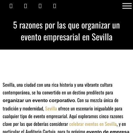
I
F
Y
L
Ir
contenido
n
a
o
i
al
s
c
u
n
contenido
t
e
t
k
5 razones por las que organizar un
a
b
u
e
g
o
b
d
evento empresarial en Sevilla
r
o
e
i
a
k
n
m
Sevilla, una ciudad con una rica historia y una vibrante cultura
contemporánea, se ha convertido en un destino predilecto para
. Con su mezcla única de
organizar un evento corporativo
tradición y modernidad,
Sevilla
ofrece un escenario inigualable para
cualquier tipo de evento empresarial. Aquí exploramos cinco razones
clave por las que deberías considerar
celebrar eventos en Sevilla
, y en
particular el Auditorio Cartuja, para tu próximo
.
evento de empresa