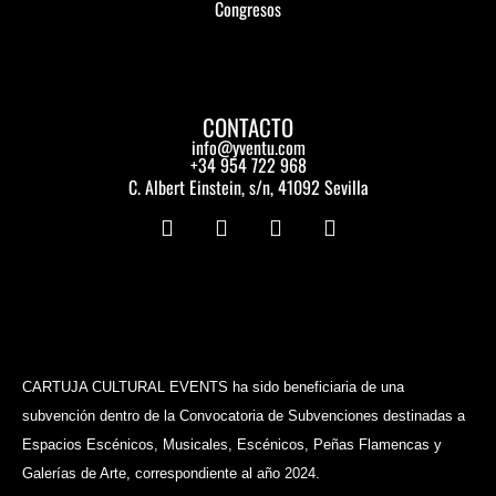
Congresos
CONTACTO
info@yventu.com
+34 954 722 968
C. Albert Einstein, s/n, 41092 Sevilla
I
F
Y
L
n
a
o
i
s
c
u
n
t
e
t
k
a
b
u
e
g
o
b
d
r
o
e
i
a
k
n
m
CARTUJA CULTURAL EVENTS ha sido beneficiaria de una
subvención dentro de la Convocatoria de Subvenciones destinadas a
Espacios Escénicos, Musicales, Escénicos, Peñas Flamencas y
Galerías de Arte, correspondiente al año 2024.