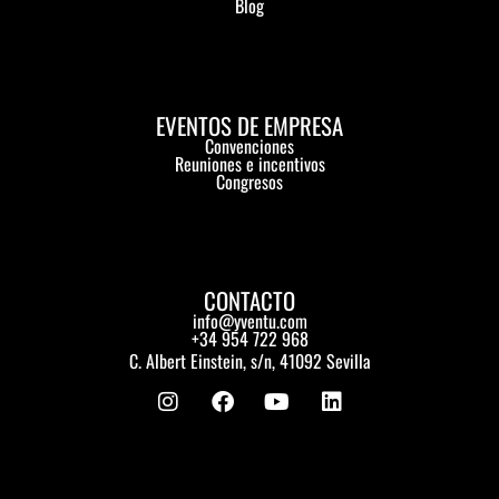
Blog
EVENTOS DE EMPRESA
Convenciones
Reuniones e incentivos
Congresos
CONTACTO
info@yventu.com
+34 954 722 968
C. Albert Einstein, s/n, 41092 Sevilla
I
F
Y
L
n
a
o
i
s
c
u
n
t
e
t
k
a
b
u
e